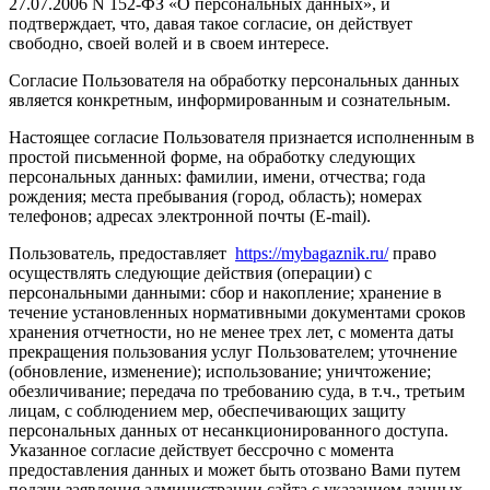
27.07.2006 N 152-ФЗ «О персональных данных», и
подтверждает, что, давая такое согласие, он действует
свободно, своей волей и в своем интересе.
Согласие Пользователя на обработку персональных данных
является конкретным, информированным и сознательным.
Настоящее согласие Пользователя признается исполненным в
простой письменной форме, на обработку следующих
персональных данных: фамилии, имени, отчества; года
рождения; места пребывания (город, область); номерах
телефонов; адресах электронной почты (E-mail).
Пользователь, предоставляет
https://mybagaznik.ru/
право
осуществлять следующие действия (операции) с
персональными данными: сбор и накопление; хранение в
течение установленных нормативными документами сроков
хранения отчетности, но не менее трех лет, с момента даты
прекращения пользования услуг Пользователем; уточнение
(обновление, изменение); использование; уничтожение;
обезличивание; передача по требованию суда, в т.ч., третьим
лицам, с соблюдением мер, обеспечивающих защиту
персональных данных от несанкционированного доступа.
Указанное согласие действует бессрочно с момента
предоставления данных и может быть отозвано Вами путем
подачи заявления администрации сайта с указанием данных,