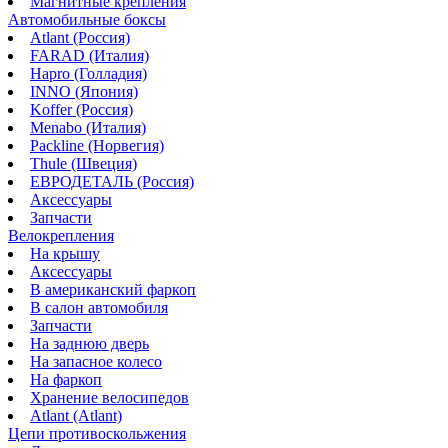
Магнитные крепления
Автомобильные боксы
Atlant (Россия)
FARAD (Италия)
Hapro (Голладия)
INNO (Япония)
Koffer (Россия)
Menabo (Италия)
Packline (Норвегия)
Thule (Швеция)
ЕВРОДЕТАЛЬ (Россия)
Аксессуары
Запчасти
Велокрепления
На крышу
Аксессуары
В американский фаркоп
В салон автомобиля
Запчасти
На заднюю дверь
На запасное колесо
На фаркоп
Хранение велосипедов
Atlant (Atlant)
Цепи противоскольжения