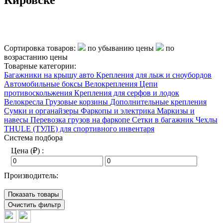
Сортировка товаров:
по убыванию цены
по
возрастанию цены
Товарные категории:
Багажники на крышу авто
Крепления для лыж и сноубордов
Автомобильные боксы
Велокрепления
Цепи
противоскольжения
Крепления для серфов и лодок
Велокресла
Грузовые корзины
Дополнительные крепления
Сумки и органайзеры
Фаркопы и электрика
Маркизы и
навесы
Перевозка грузов на фаркопе
Сетки в багажник
Чехлы
THULE (ТУЛЕ) для спортивного инвентаря
Система подбора
Цена (₽) :
Производитель:
Показать товары
Очистить фильтр